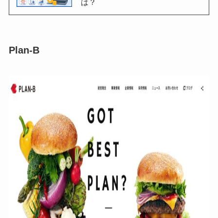
は？
Plan-B