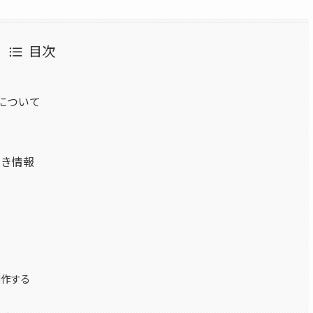
目次
について
べき情報
ト
制作する